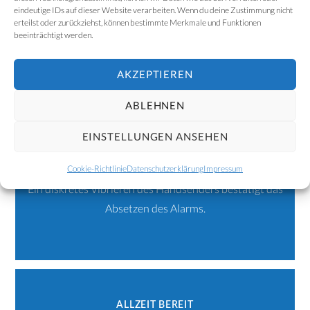
eindeutige IDs auf dieser Website verarbeiten. Wenn du deine Zustimmung nicht
erteilst oder zurückziehst, können bestimmte Merkmale und Funktionen
2-TASTEN-ALARMGEBER
beeinträchtigt werden.
Eine versehentliche Alarmierung ist konstruktiv
ausgeschlossen.
AKZEPTIEREN
ABLEHNEN
EINSTELLUNGEN ANSEHEN
QUITTUNG INKLUSIVE
Cookie-Richtlinie
Datenschutzerklärung
Impressum
Ein diskretes Vibrieren des Handsenders bestätigt das
Absetzen des Alarms.
ALLZEIT BEREIT